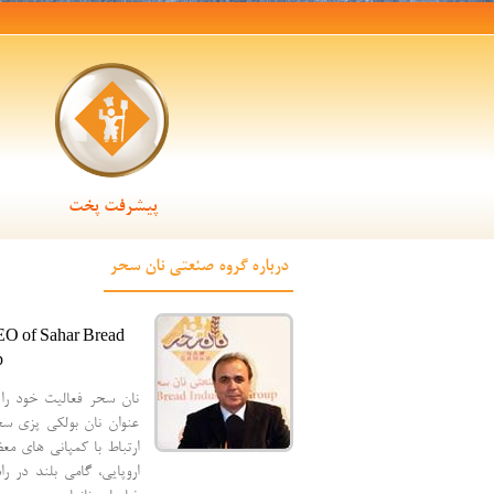
پیشرفت پخت
درباره گروه صنعتی نان سحر
O of Sahar Bread
p
عنوان نان بولکی پزی سح
ارتباط با کمپانی های مع
اروپایی، گامی بلند در ر