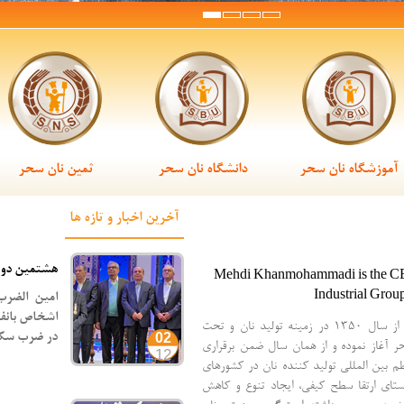
آموزشگاه نان سحر
دانشگاه نان سحر
ثمین نان سحر
آخرین اخبار و تازه ها
هشتمین دور
Mehdi Khanmohammadi is the CE
Industrial Grou
امین الضرب
اشخاص بانفو
نان سحر فعالیت خود را از سال ۱۳۵۰ در زمینه تولید نان و تحت
02
در ضرب سکه ب
ر آغاز نموده و از همان سال ضمن برقراری
12
ظم بین المللی تولید کننده نان در کشورهای
استای ارتقا سطح کیفی، ایجاد تنوع و کاهش